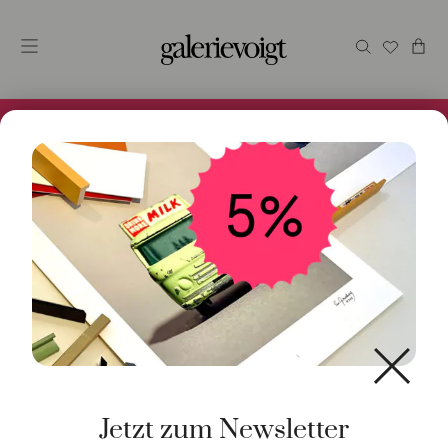
Alles im Online Store gibt es bei uns und ist sofort
Versandfertig! 5% Bei Newsletteranmeldung.
Start
/
Kunst
/
Malerei / Unikat
/ Pool – Ibiza
Jetzt zum Newsletter