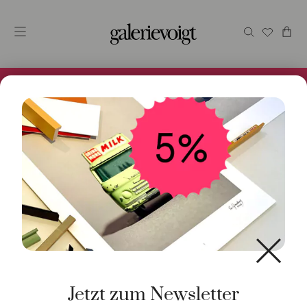
Alles im Online Store gibt es bei uns und ist sofort
Versandfertig! 5% Bei Newsletteranmeldung.
Start
/
Kunst
/
Malerei / Unikat
/ Brooklyn
Jetzt zum Newsletter