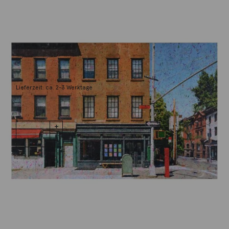
Petschat, Ralph-J.
Brooklyn
3.800,00
€
Lieferzeit: ca. 2-3 Werktage
1 vorrätig
Brooklyn
IN DEN WARENKORB
Menge
Wunschliste
Zur Wunschliste hinzufügen
Wie funktioniert die Wunschliste?