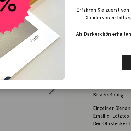
Dodo
Erfahren Sie zuerst von
Ohrstecker
Sonderveranstaltun
Als Dankeschön erhalten
290,00
€
Nicht vorrätig
Artikelnummer:
Kategorie:
Ohrs
Beschreibung
Einzelner Biene
Emaille. Letztes
Der Ohrstecker h