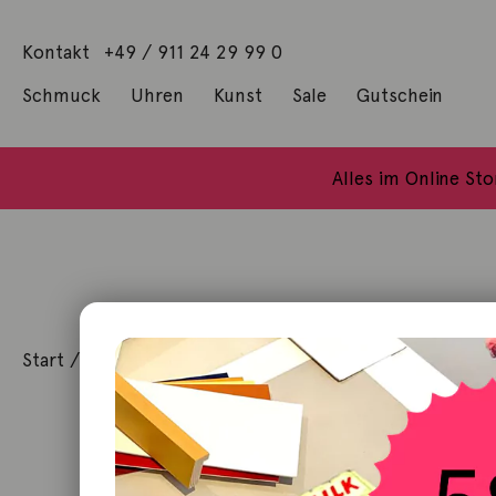
Kontakt
+49 / 911 24 29 99 0
Schmuck
Uhren
Kunst
Sale
Gutschein
Anhänger mit Diamanten
Geschenke / Artshop
Alle Küns
Baumgärtel, Thoma
Gill, James Francis
Alles im Online St
Start
/
Schmuck
/
Ohrschmuck
/ Ohrstecker Biene 18