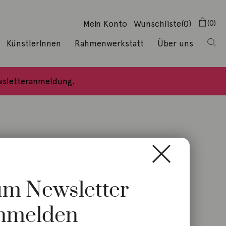
Mein Konto
Wunschliste
(0)
0
KünstlerInnen
Rahmenwerkstatt
Über uns
ewsletteranmeldung.
zum Newsletter
nmelden