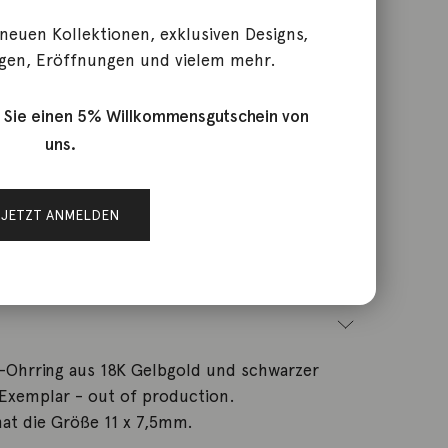
 neuen Kollektionen, exklusiven Designs,
 Biene 18K Gelbgold
gen, Eröffnungen und vielem mehr.
 Sie einen 5% Willkommensgutschein von
uns.
DOHBEEOG
JETZT ANMELDEN
chmuck
n-Ohrring aus 18K Gelbgold und schwarzer
 Exemplar - out of production.
at die Größe 11 x 7,5mm.