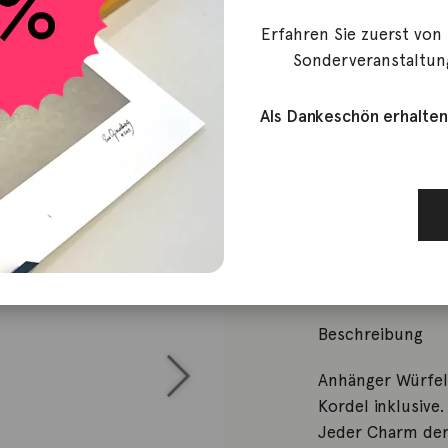
Dodo
Erfahren Sie zuerst von
Sonderveranstaltun
Anhänger W
Als Dankeschön erhalten
320,00
€
Nicht vorrätig
Artikelnummer:
Kategorie:
Anhän
Beschreibung
Anhänger Würfel
Kordel inklusive.
Jeder Charm der 