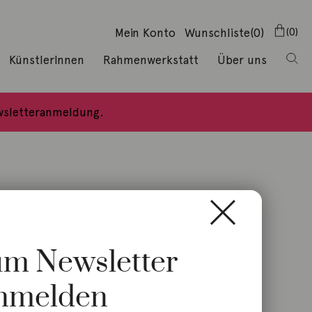
Mein Konto
Wunschliste
(0)
0
KünstlerInnen
Rahmenwerkstatt
Über uns
ewsletteranmeldung.
zum Newsletter
nmelden