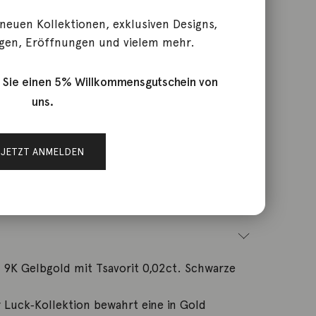
 neuen Kollektionen, exklusiven Designs,
gen, Eröffnungen und vielem mehr.
ürfel Gelbgold und Tsavorit
 Sie einen 5% Willkommensgutschein von
uns.
JETZT ANMELDEN
DMC6010DICES0TZ9G
ger
 9K Gelbgold mit Tsavorit 0,02ct. Schwarze
Luck‑Kollektion bewahrt eine in Gold