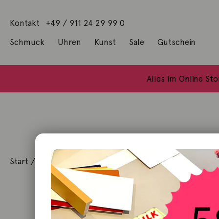
Kontakt
+49 / 911 24 29 99 0
Schmuck
Uhren
Kunst
Sale
Gutschein
Anhänger mit Diamanten
Geschenke / Artshop
Alle Küns
Baumgärtel, Thoma
Gill, James Francis
Alles im Online St
Start
/
Schmuck
/
Anhänger
/ Anhänger Würfel Gelbgo