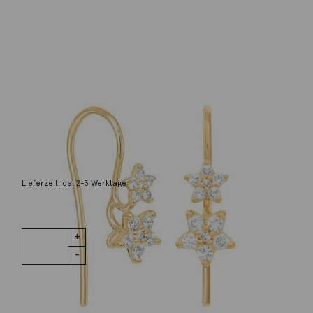
Ole Lynggaard
Ohrringe Shooting Star 18K Gelbgold
3.900,00
€
Lieferzeit: ca. 2-3 Werktage
1 vorrätig
Ohrringe
IN DEN WARENKORB
Shooting
Star 18K
Gelbgold
Menge
Wunschliste