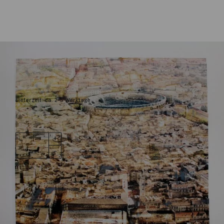
Salzmann, Gottfried
Nimes
1.200,00
€
Lieferzeit: ca. 2-3 Werktage
1 vorrätig
Nimes
IN DEN WARENKORB
Menge
Wunschliste
Zur Wunschliste hinzufügen
Wie funktioniert die Wunschliste?