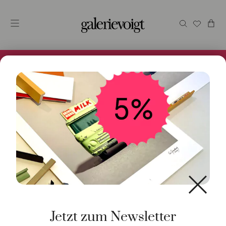
Alles im Online Store gibt es bei uns und ist sofort
Versandfertig! 5% Bei Newsletteranmeldung.
Start
/
Kunst
/
Originalgrafik
/ Nimes
Jetzt zum Newsletter