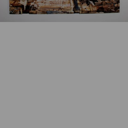
Artikelnummer:
k-2203GS5
Kategorie:
Originalgrafik
Beschreibung
3D-Konstruktion, handsigniert und nummeriert,
Auflage VI, 106 x 111,5 cm
Eigenschaften
Versand und Lieferung