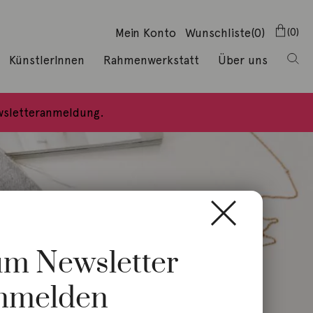
Mein Konto
Wunschliste
(0)
0
KünstlerInnen
Rahmenwerkstatt
Über uns
ewsletteranmeldung.
zum Newsletter
nmelden