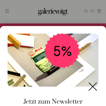
Alles im Online Store gibt es bei uns und ist sofort
Versandfertig! 5% Bei Newsletteranmeldung.
Start
/
Kunst
/
Aquarell
/ Paris von der Défense
Jetzt zum Newsletter