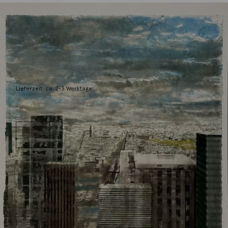
Salzmann, Gottfried
Paris von der Défense
6.500,00
€
Lieferzeit: ca. 2-3 Werktage
1 vorrätig
Paris von
IN DEN WARENKORB
der Défense
Menge
Wunschliste
Zur Wunschliste hinzufügen
Wie funktioniert die Wunschliste?