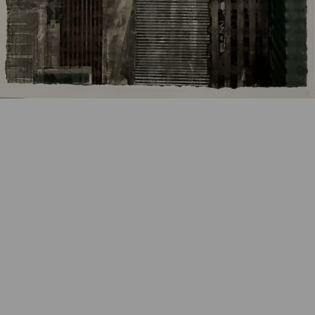
Artikelnummer:
k-2407GS08
Kategorie:
Aquarell
Beschreibung
Aquarell, Unikat, 60 x 47 cm, handsigniert
Eigenschaften
Versand und Lieferung