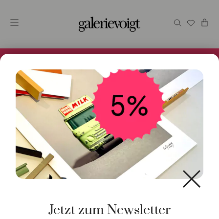
Alles im Online Store gibt es bei uns und ist sofort
Versandfertig! 5% Bei Newsletteranmeldung.
Start
/
Kunst
/
Originalgrafik
/ Klaus Portrait
Jetzt zum Newsletter