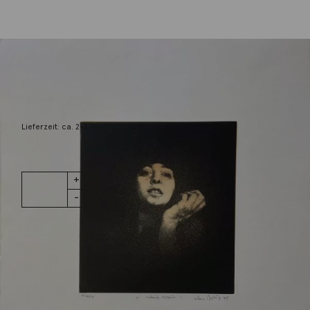
Böttger, Klaus
Klaus Portrait
290,00
€
Lieferzeit: ca. 2-3 Werktage
1 vorrätig
Klaus
IN DEN WARENKORB
Portrait
Menge
Wunschliste
Zur Wunschliste hinzufügen
Wie funktioniert die Wunschliste?