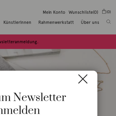
Mein Konto
Wunschliste
(0)
0
KünstlerInnen
Rahmenwerkstatt
Über uns
ewsletteranmeldung.
zum Newsletter
nmelden