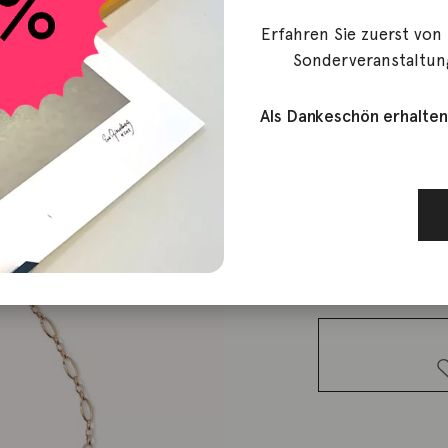
Erfahren Sie zuerst von
Tamara Comolli
Sonderveranstaltun
Kette Mik
Als Dankeschön erhalten
20.500,00
€
Lieferzeit: ca. 2-3 We
1 vorrätig
Kette
Mikado
Cashmere
Pavé Menge