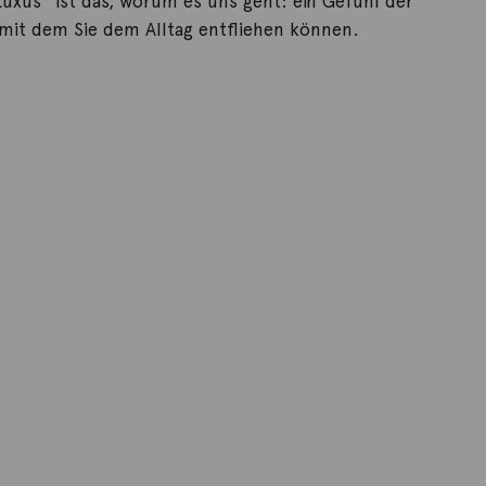
uxus“ ist das, worum es uns geht: ein Gefühl der
 mit dem Sie dem Alltag entfliehen können.