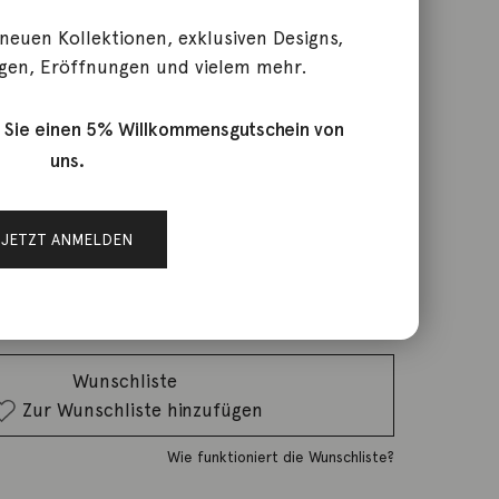
 neuen Kollektionen, exklusiven Designs,
gen, Eröffnungen und vielem mehr.
ado Cashmere Pavé
 Sie einen 5% Willkommensgutschein von
uns.
rktage
JETZT ANMELDEN
IN DEN WARENKORB
Wunschliste
Zur Wunschliste hinzufügen
Wie funktioniert die Wunschliste?