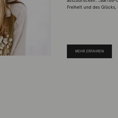
auszudrücken. „Barfuß-L
Freiheit und des Glücks,
MEHR ERFAHREN