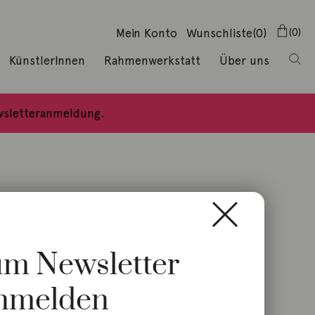
Mein Konto
Wunschliste
(0)
0
KünstlerInnen
Rahmenwerkstatt
Über uns
ewsletteranmeldung.
zum Newsletter
nmelden