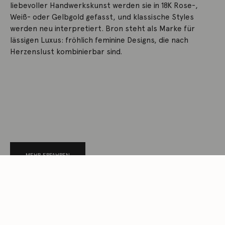
liebevoller Handwerkskunst werden sie in 18K Rose-,
Weiß- oder Gelbgold gefasst, und klassische Styles
werden neu interpretiert. Bron steht als Marke für
lässigen Luxus: fröhlich feminine Designs, die nach
Herzenslust kombinierbar sind.
MEHR ERFAHREN