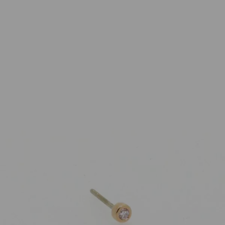
Bron
Einzelner Ohrstecker Confetti Roségold
Brillant
750,00
€