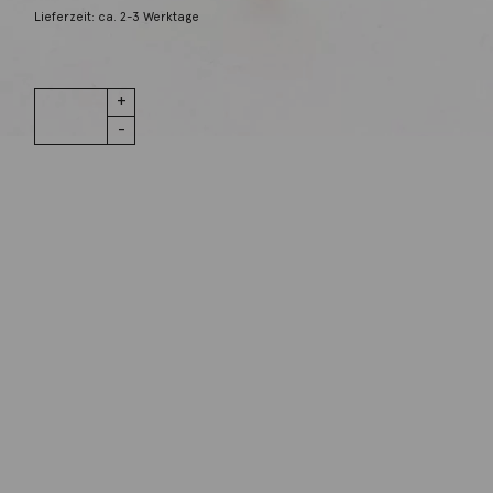
Lieferzeit: ca. 2-3 Werktage
1 vorrätig
Einzelner
IN DEN WARENKORB
Ohrstecker
Confetti
Roségold
Brillant
Wunschliste
Menge
Zur Wunschliste hinzufügen
Wie funktioniert die Wunschliste?
Artikelnummer:
8OR4879BR
Kategorie:
Ohrschmuck
Beschreibung