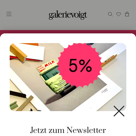
Alles im Online Store gibt es bei uns und ist sofort
Versandfertig! 5% Bei Newsletteranmeldung.
Start
/
Schmuck
/
Ohrschmuck
/ Einzelner Ohrstecker
Confetti Roségold Brillant
Jetzt zum Newsletter