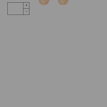
Einhänger
IN DEN WARENKORB
Tropfen
Mondstein
18K Gelbgold
Menge
Wunschliste
Zur Wunschliste hinzufügen
Wie funktioniert die Wunschliste?
Artikelnummer:
A1715-406
Kategorie:
Ohrschmuck
Beschreibung
Paar Einhänger Tropfen aus blushfarbenen
Mondstein facettiert 30x7mm. Der Haken ist aus 18K
Gelbgold.