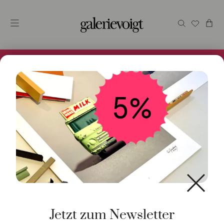
Alles im Online Store gibt es bei uns und ist sofort
Versandfertig! 5% Bei Newsletteranmeldung.
Start
/
Schmuck
/
Ohrschmuck
/ Einhänger Tropfen
Mondstein 18K Gelbgold
Jetzt zum Newsletter