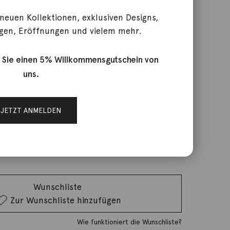
 neuen Kollektionen, exklusiven Designs,
gen, Eröffnungen und vielem mehr.
ger
 Sie einen 5% Willkommensgutschein von
uns.
rktage
JETZT ANMELDEN
IN DEN WARENKORB
Wunschliste
Zur Wunschliste hinzufügen
Wie funktioniert die Wunschliste?