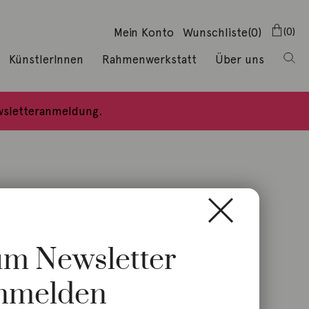
Mein Konto
Wunschliste
(0)
0
KünstlerInnen
Rahmenwerkstatt
Über uns
ewsletteranmeldung.
zum Newsletter
nmelden