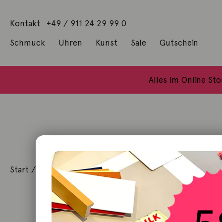
Kontakt
+49 / 911 24 29 99 0
Schmuck
Uhren
Kunst
Sale
Gutschein
Anhänger mit Diamanten
Geschenke / Artshop
Alle Küns
Baumgärtel, Thoma
Gill, James Francis
Alles im Online St
Start
/
Kunst
/
Objekt / Skulptur
/ Doppelgänger