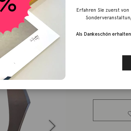
Erfahren Sie zuerst von
Häfner, Guido
Sonderveranstaltun
Doppelgän
Als Dankeschön erhalten
6.700,00
€
Lieferzeit: ca. 2-3 We
1 vorrätig
Doppelgänger
Menge