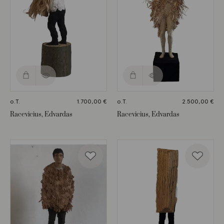
o.T.
1.700,00
€
o.T.
2.500,00
€
Racevicius, Edvardas
Racevicius, Edvardas