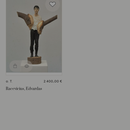
o. T.
2.400,00
€
Racevicius, Edvardas