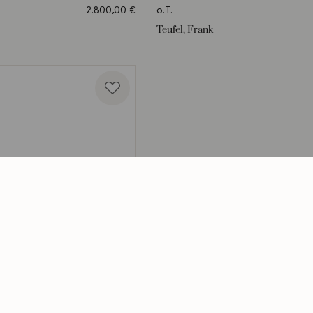
2.800,00
€
o.T.
Teufel, Frank