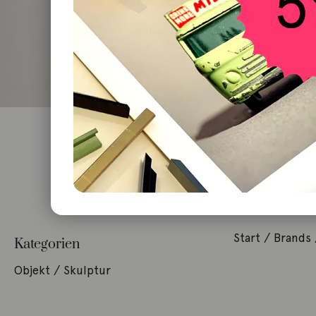
Start
/ Brands 
Kategorien
Objekt / Skulptur