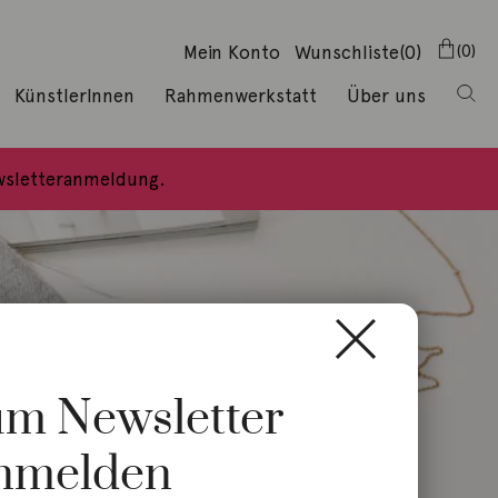
Mein Konto
Wunschliste
(0)
0
KünstlerInnen
Rahmenwerkstatt
Über uns
ewsletteranmeldung.
zum Newsletter
nmelden