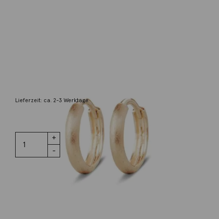
Minitials
Creolen Lush 14K Gelbgold mattiert
359,00
€
Lieferzeit: ca. 2-3 Werktage
2 vorrätig
Creolen
IN DEN WARENKORB
Lush 14K
Gelbgold
mattiert
Menge
Wunschliste
Zur Wunschliste hinzufügen
Wie funktioniert die Wunschliste?