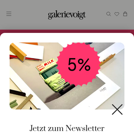
Alles im Online Store gibt es bei uns und ist sofort
Versandfertig! 5% Bei Newsletteranmeldung.
Start
/
Schmuck
/
Ohrschmuck
/ Creolen Lush 14K
Gelbgold mattiert
Jetzt zum Newsletter