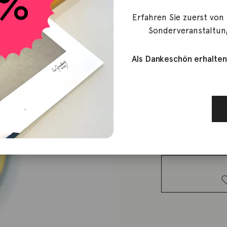
Minitials
Erfahren Sie zuerst von
Anhänger 
Sonderveranstaltun
Als Dankeschön erhalten
589,00
€
Lieferzeit: ca. 2-3 We
1 vorrätig
Anhänger
Herz 18K
Gelbgold
16mm
Menge