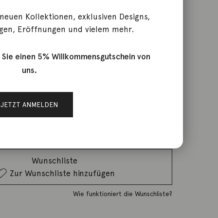
 neuen Kollektionen, exklusiven Designs,
Herz 18K Gelbgold 16mm
gen, Eröffnungen und vielem mehr.
 Sie einen 5% Willkommensgutschein von
uns.
rktage
JETZT ANMELDEN
IN DEN WARENKORB
Wunschliste
Zur Wunschliste hinzufügen
Wie funktioniert die Wunschliste?