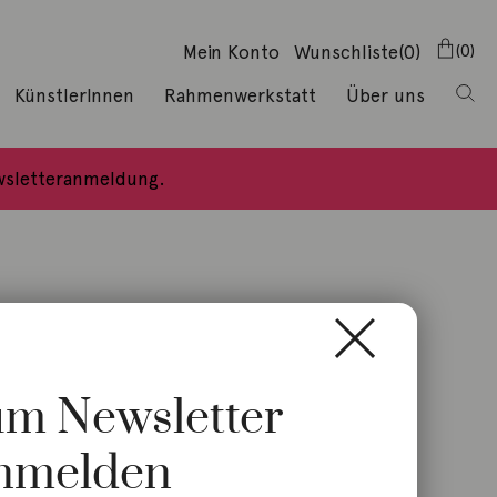
Mein Konto
Wunschliste
(0)
0
KünstlerInnen
Rahmenwerkstatt
Über uns
ewsletteranmeldung.
zum Newsletter
nmelden