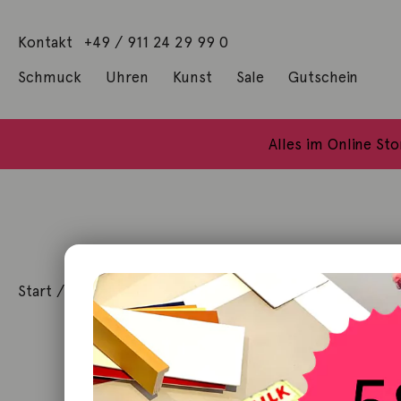
Kontakt
+49 / 911 24 29 99 0
Schmuck
Uhren
Kunst
Sale
Gutschein
Anhänger mit Diamanten
Geschenke / Artshop
Alle Küns
Baumgärtel, Thoma
Gill, James Francis
Alles im Online St
Start
/
Schmuck
/
Anhänger
/ Anhänger Herz 18K Gel