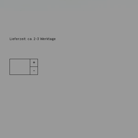
Unbekannter Designer
Charm Zirkus Elefant 18K Gelbgold
3.600,00
€
Lieferzeit: ca. 2-3 Werktage
1 vorrätig
Charm
IN DEN WARENKORB
Zirkus
Elefant 18K
Gelbgold
Menge
Wunschliste
Zur Wunschliste hinzufügen
Wie funktioniert die Wunschliste?
Artikelnummer:
A1383-401
Kategorie:
Anhänger