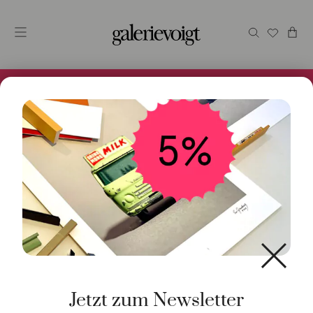
Alles im Online Store gibt es bei uns und ist sofort
Versandfertig! 5% Bei Newsletteranmeldung.
Start
/
Schmuck
/
Anhänger
/ Charm Zirkus Elefant 18K
Gelbgold
Jetzt zum Newsletter