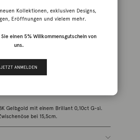
8K Gelbgold Diamant 0,10ct
 neuen Kollektionen, exklusiven Designs,
gen, Eröffnungen und vielem mehr.
 Sie einen 5% Willkommensgutschein von
uns.
BT0001YGDI
JETZT ANMELDEN
chmuck
K Gelbgold mit einem Brillant 0,10ct G-si.
Zwischenöse bei 15,5cm.