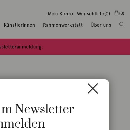
Mein Konto
Wunschliste
(0)
0
KünstlerInnen
Rahmenwerkstatt
Über uns
ewsletteranmeldung.
zum Newsletter
nmelden
de