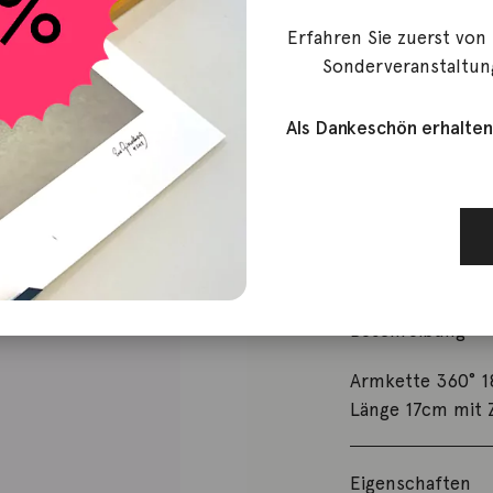
Armkette 1
Erfahren Sie zuerst von
Sonderveranstaltun
840,00
€
Als Dankeschön erhalten
Nicht vorrätig
Artikelnummer:
Kategorie:
Arms
Beschreibung
Armkette 360° 18
Länge 17cm mit 
Eigenschaften