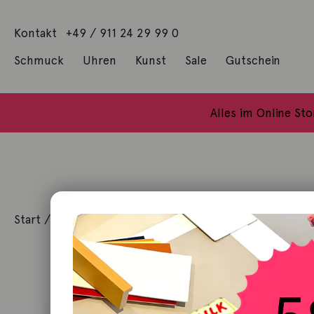
Kontakt
+49 / 911 24 29 99 0
Schmuck
Uhren
Kunst
Sale
Gutschein
Anhänger mit Diamanten
Geschenke / Artshop
Alle Küns
Baumgärtel, Thoma
Gill, James Francis
Alles im Online St
Start
/
Schmuck
/
Armschmuck
/ Armkette 18K Gelbgo