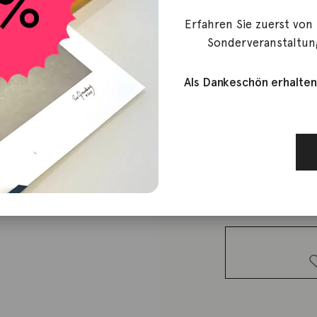
Erfahren Sie zuerst von
TwentyTen
Sonderveranstaltun
Diamantar
Als Dankeschön erhalten
15.600,00
€
Lieferzeit: ca. 2-3 We
1 vorrätig
Diamantarmban
Air 18K
Roségold
Menge