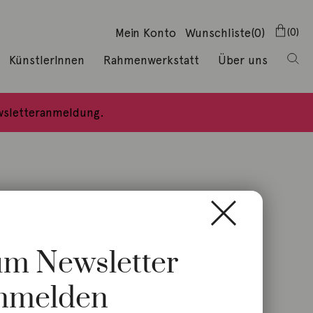
Mein Konto
Wunschliste
(0)
0
KünstlerInnen
Rahmenwerkstatt
Über uns
ewsletteranmeldung.
zum Newsletter
nmelden