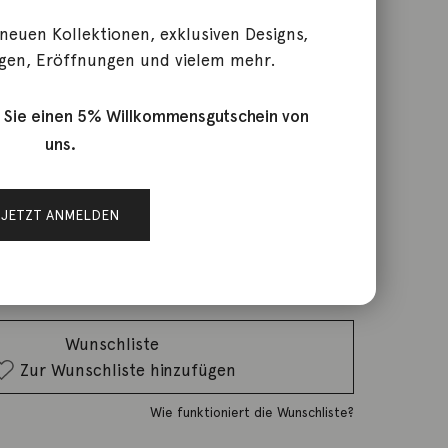
 neuen Kollektionen, exklusiven Designs,
gen, Eröffnungen und vielem mehr.
mband Air 18K Roségold
 Sie einen 5% Willkommensgutschein von
uns.
rktage
JETZT ANMELDEN
d
IN DEN WARENKORB
Wunschliste
Zur Wunschliste hinzufügen
Wie funktioniert die Wunschliste?