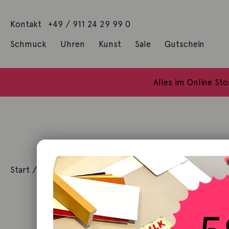
Kontakt
+49 / 911 24 29 99 0
Schmuck
Uhren
Kunst
Sale
Gutschein
Anhänger mit Diamanten
Geschenke / Artshop
Alle Küns
Baumgärtel, Thoma
Gill, James Francis
Alles im Online St
Start
/
Schmuck
/
Armschmuck
/ Diamantarmband Air