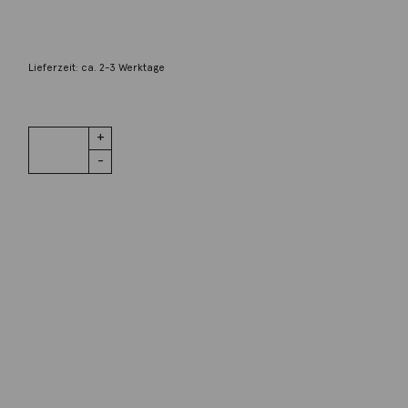
4.900,00
€
Lieferzeit: ca. 2-3 Werktage
1 vorrätig
Armspange
IN DEN WARENKORB
Chain 18K
Gelbgold
Menge
Wunschliste
Zur Wunschliste hinzufügen
Wie funktioniert die Wunschliste?
Artikelnummer:
2750137
Kategorie:
Armschmuck