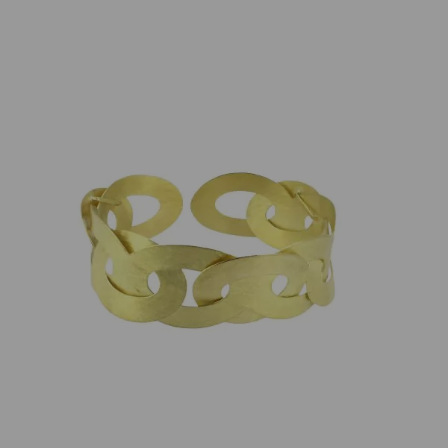
Maier und Beck
Armspange Chain 18K Gelbgold