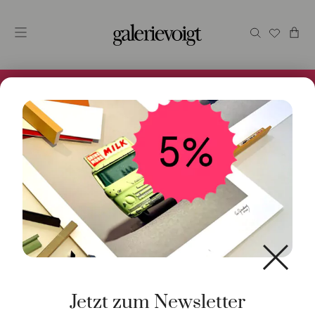
Alles im Online Store gibt es bei uns und ist sofort
Versandfertig! 5% Bei Newsletteranmeldung.
Start
/
Schmuck
/
Armschmuck
/ Armspange Chain 18K
Gelbgold
Jetzt zum Newsletter