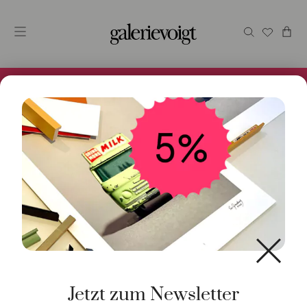
Alles im Online Store gibt es bei uns und ist sofort
Versandfertig! 5% Bei Newsletteranmeldung.
Start
/
Schmuck
/
Armschmuck
/ Armreif rund 18K
Weißgold
Jetzt zum Newsletter