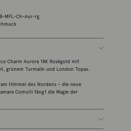
B-MFL-Ch-Aur-rg
chmuck
co Charm Aurora 18K Roségold mit
ot, grünem Turmalin und London Topas.
ie am Himmel des Nordens – die neue
amara Comolli fängt die Magie der