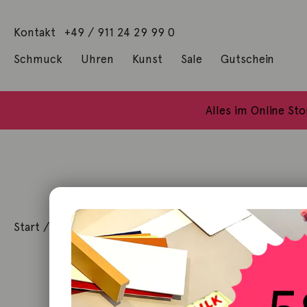
Kontakt
+49 / 911 24 29 99 0
Schmuck
Uhren
Kunst
Sale
Gutschein
Anhänger mit Diamanten
Geschenke / Artshop
Alle Küns
Baumgärtel, Thoma
Gill, James Francis
Alles im Online St
Start
/
Schmuck
/
Armschmuck
/ Armband Mikado Fl