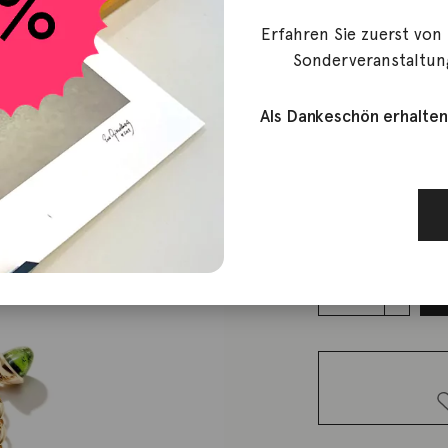
Erfahren Sie zuerst von
Tamara Comolli
Sonderveranstaltun
Armband 
Aurora
Als Dankeschön erhalten
10.900,00
€
Lieferzeit: ca. 2-3 We
1 vorrätig
Armband
Mikado
Flamenco
Charm
Aurora
Menge