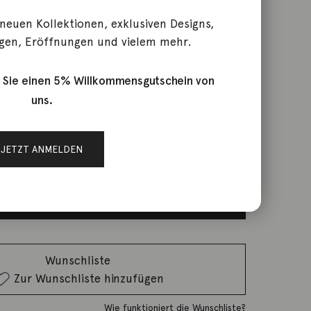
 neuen Kollektionen, exklusiven Designs,
gen, Eröffnungen und vielem mehr.
Mikado Flamenco Charm
 Sie einen 5% Willkommensgutschein von
uns.
rktage
JETZT ANMELDEN
IN DEN WARENKORB
Wunschliste
Zur Wunschliste hinzufügen
Wie funktioniert die Wunschliste?