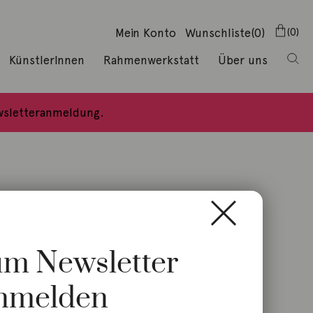
Mein Konto
Wunschliste
(0)
0
KünstlerInnen
Rahmenwerkstatt
Über uns
ewsletteranmeldung.
zum Newsletter
nmelden