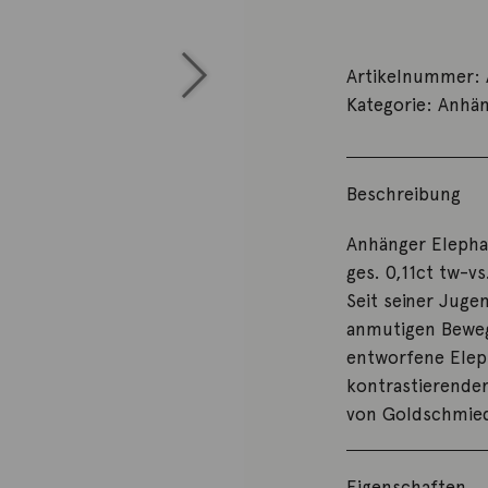
Artikelnummer:
Kategorie:
Anhän
Beschreibung
Anhänger Elephan
ges. 0,11ct tw-vs
Seit seiner Juge
anmutigen Beweg
entworfene Elep
kontrastierende
von Goldschmied
Eigenschaften