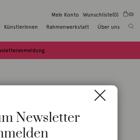
Mein Konto
Wunschliste
(0)
0
KünstlerInnen
Rahmenwerkstatt
Über uns
ewsletteranmeldung.
zum Newsletter
nmelden