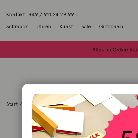
Kontakt
+49 / 911 24 29 99 0
Schmuck
Uhren
Kunst
Sale
Gutschein
Anhänger mit Diamanten
Geschenke / Artshop
Alle Küns
Baumgärtel, Thoma
Gill, James Francis
Alles im Online St
Start
/
Schmuck
/
Anhänger
/ Anhänger Elephant groß 