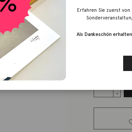
Erfahren Sie zuerst von
Ole Lynggaard
Sonderveranstaltun
Anhänger 
24 Brillan
Als Dankeschön erhalten
10.300,00
€
Lieferzeit: ca. 2-3 We
1 vorrätig
Anhänger
Elephant
groß 18K
Gelbgold
24
Brillanten
Menge