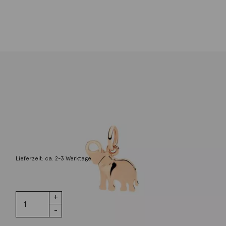
Dodo
Anhänger Elefant Roségold
220,00
€
Lieferzeit: ca. 2-3 Werktage
3 vorrätig
Anhänger
IN DEN WARENKORB
Elefant
Roségold