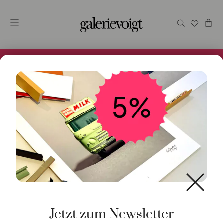
Alles im Online Store gibt es bei uns und ist sofort
Versandfertig! 5% Bei Newsletteranmeldung.
Start
/
Schmuck
/
Anhänger
/ Anhänger Elefant
Roségold
Jetzt zum Newsletter