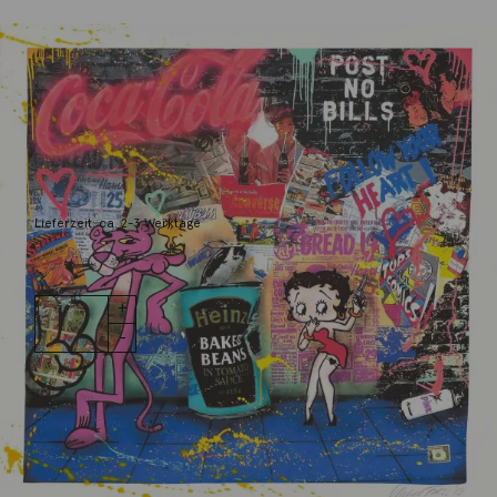
Friess, Michel
Ultimate Pop II
900,00
€
Lieferzeit: ca. 2-3 Werktage
1 vorrätig
Ultimate
IN DEN WARENKORB
Pop II
Menge
Wunschliste
Zur Wunschliste hinzufügen
Wie funktioniert die Wunschliste?