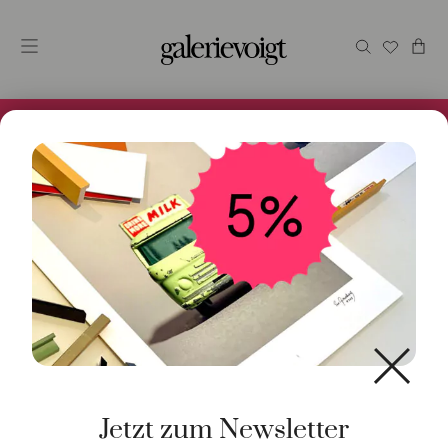
Alles im Online Store gibt es bei uns und ist sofort
Versandfertig! 5% Bei Newsletteranmeldung.
Start
/
Kunst
/
Originalgrafik
/ Ultimate Pop II
Jetzt zum Newsletter