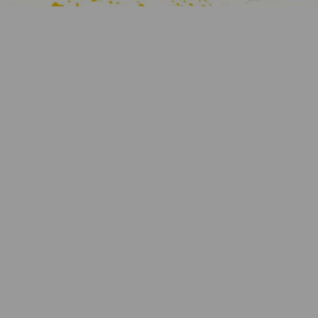
Artikelnummer:
k-2104MF6
Kategorie:
Originalgrafik
Beschreibung
Original Siebdruck
50 x 50 cm
handsigniert, limitiert auf 99 Exemplare
Eigenschaften
Versand und Lieferung