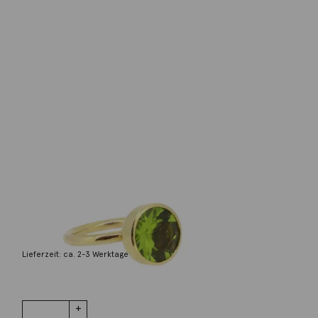
Georg Spreng
Ring Twiggy Peridot 18K Gelbgold
8.330,00
€
Lieferzeit: ca. 2-3 Werktage
1 vorrätig
Ring Twiggy