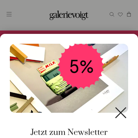
Alles im Online Store gibt es bei uns und ist sofort
Versandfertig! 5% Bei Newsletteranmeldung.
Start
/
Schmuck
/
Ring
/ Ring Twiggy Peridot 18K
Gelbgold
Jetzt zum Newsletter