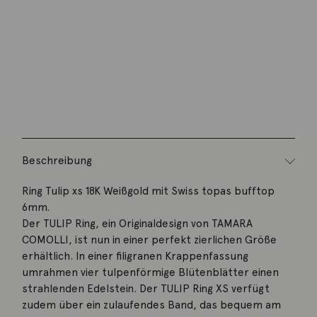
Wunschliste
Zur Wunschliste hinzufügen
Wie funktioniert die Wunschliste?
Artikelnummer:
R-TUL-xs-ToSw-wg
Kategorie:
Ring
Beschreibung
Ring Tulip xs 18K Weißgold mit Swiss topas bufftop
6mm.
Der TULIP Ring, ein Originaldesign von TAMARA
COMOLLI, ist nun in einer perfekt zierlichen Größe
erhältlich. In einer filigranen Krappenfassung
umrahmen vier tulpenförmige Blütenblätter einen
strahlenden Edelstein. Der TULIP Ring XS verfügt
zudem über ein zulaufendes Band, das bequem am