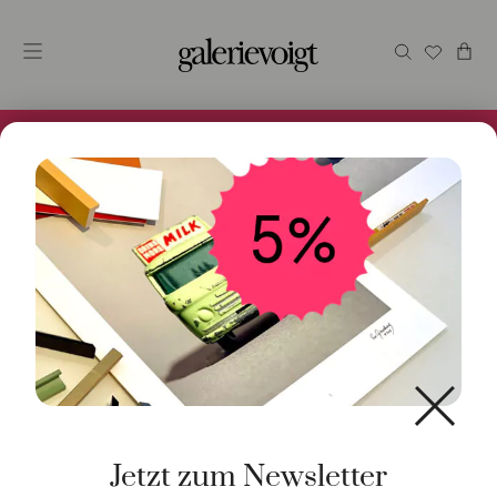
Alles im Online Store gibt es bei uns und ist sofort
Versandfertig! 5% Bei Newsletteranmeldung.
Start
/
Schmuck
/
Ring
/ Ring Tulip xs Swiss Topas 18K
Weißgold
Jetzt zum Newsletter