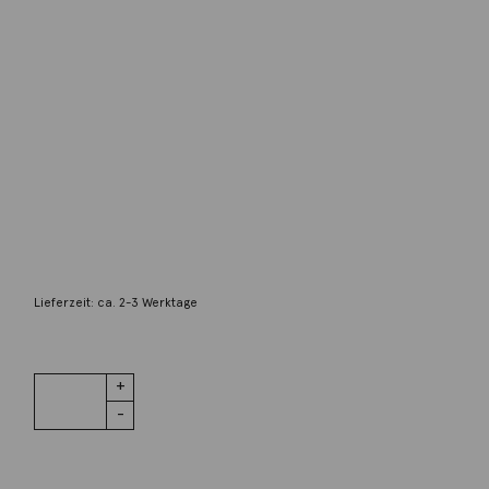
Unbekannter Designer
Ring Tulip xs Swiss Topas 18K Weißgold
2.400,00
€
Lieferzeit: ca. 2-3 Werktage
1 vorrätig
Ring Tulip xs
IN DEN WARENKORB
Swiss Topas
18K Weißgold
Menge