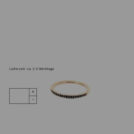
Bron
Ring Stax Saphire 18K Roségold
1.850,00
€
Lieferzeit: ca. 2-3 Werktage
1 vorrätig
Ring Stax
IN DEN WARENKORB
Saphire 18K
Roségold
Menge
Wunschliste
Zur Wunschliste hinzufügen