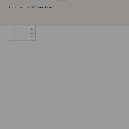
2.200,00
€
Lieferzeit: ca. 2-3 Werktage
1 vorrätig
Ring Nudo
IN DEN WARENKORB
Petit
Rosenquarz
18K Rosé-
und
Wunschliste
Weißgold
Zur Wunschliste hinzufügen
Menge
Wie funktioniert die Wunschliste?
Artikelnummer:
PAB4030O6000000QR
Kategorie:
Ring
Beschreibung