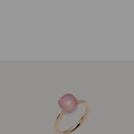
Pomellato
Ring Nudo Petit Rosenquarz 18K Rosé-
und Weißgold