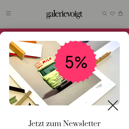
Alles im Online Store gibt es bei uns und ist sofort
Versandfertig! 5% Bei Newsletteranmeldung.
Start
/
Schmuck
/
Ring
/ Ring Nudo Petit Rosenquarz 18K
Rosé- und Weißgold
Jetzt zum Newsletter