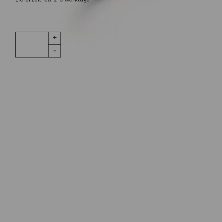
1 vorrätig
Ring Nudo
IN DEN WARENKORB
Classic
London Blue
Topas Lapis
Saphir
Wunschliste
Menge
Zur Wunschliste hinzufügen
Wie funktioniert die Wunschliste?
Artikelnummer:
PAB9040O6BKRZALTL
Kategorie:
Ring
Beschreibung
Ring Nudo Classic London Blue Topas, Lapis und