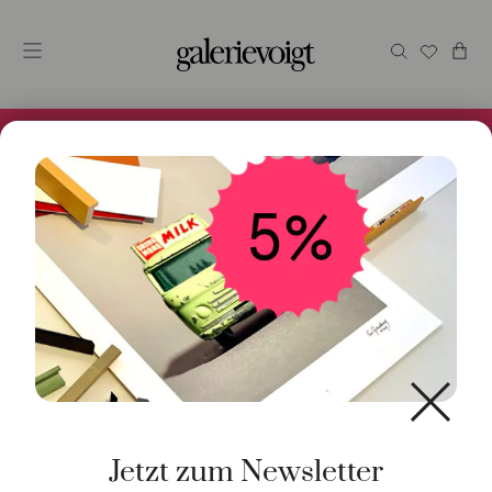
Alles im Online Store gibt es bei uns und ist sofort
Versandfertig! 5% Bei Newsletteranmeldung.
Start
/
Schmuck
/
Ring
/ Ring Nudo Classic London Blue
Topas Lapis Saphir
Jetzt zum Newsletter