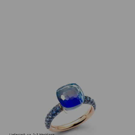
Pomellato
Ring Nudo Classic London Blue Topas
Lapis Saphir
5.900,00
€
Lieferzeit: ca. 2-3 Werktage