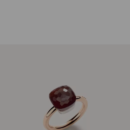
Pomellato
Ring Nudo Classic Granat 18K Rosé- und
Weißgold