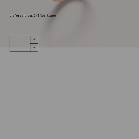
2.800,00
€
Lieferzeit: ca. 2-3 Werktage
1 vorrätig
Ring Nudo
IN DEN WARENKORB
Classic
Granat 18K
Rosé- und
Weißgold
Wunschliste
Menge
Zur Wunschliste hinzufügen
Wie funktioniert die Wunschliste?
Artikelnummer:
PAA1100_O6000_000OG
Kategorie:
Ring