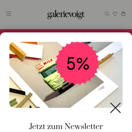
Alles im Online Store gibt es bei uns und ist sofort
Versandfertig! 5% Bei Newsletteranmeldung.
Start
/
Schmuck
/
Ring
/ Ring Nudo Classic Granat 18K
Rosé- und Weißgold
Jetzt zum Newsletter