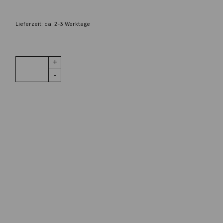
390,00
€
Lieferzeit: ca. 2-3 Werktage
1 vorrätig
Ring Brillant
IN DEN WARENKORB
925 Silber
Menge
Wunschliste
Zur Wunschliste hinzufügen
Wie funktioniert die Wunschliste?
Artikelnummer:
415brun11-5
Kategorie:
Ring
Beschreibung