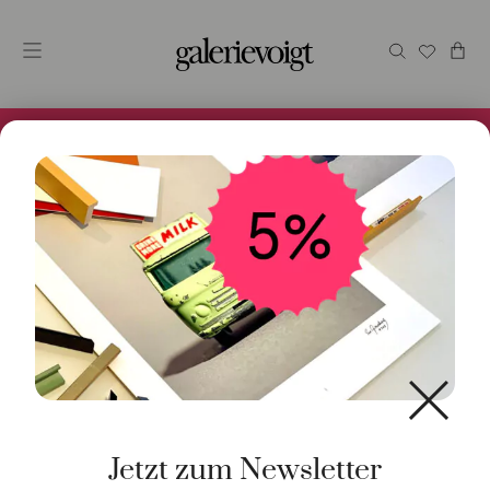
Alles im Online Store gibt es bei uns und ist sofort
Versandfertig! 5% Bei Newsletteranmeldung.
Start
/
Schmuck
/
Ring
/ Ring Brillant 925 Silber
Jetzt zum Newsletter