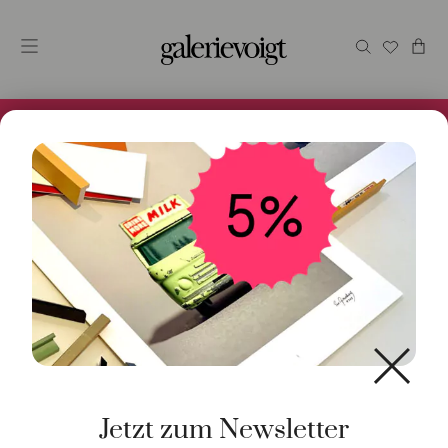
Alles im Online Store gibt es bei uns und ist sofort
Versandfertig! 5% Bei Newsletteranmeldung.
Start
/
Schmuck
/
Ring
/ Ring 14K Palladiumweißgold
Brillanten
Jetzt zum Newsletter