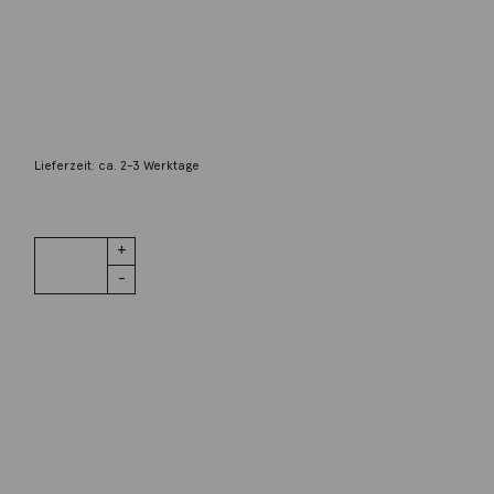
GalerieVoigt
Ring 14K Palladiumweißgold Brillanten
2.490,00
€
Lieferzeit: ca. 2-3 Werktage
1 vorrätig
Ring 14K
IN DEN WARENKORB
Palladiumweißgold
Brillanten
Menge
Wunschliste
Zur Wunschliste hinzufügen
Wie funktioniert die Wunschliste?
Artikelnummer:
E4R55716