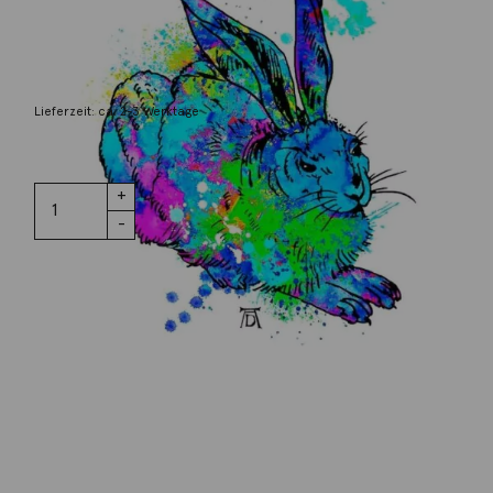
Osterhase blau, klein
69,00
€
Lieferzeit: ca. 2-3 Werktage
3 vorrätig
Osterhase
IN DEN WARENKORB
blau, klein
Menge
Wunschliste
Zur Wunschliste hinzufügen
Wie funktioniert die Wunschliste?
Artikelnummer:
k-BO127
Kategorie:
Originalgrafik