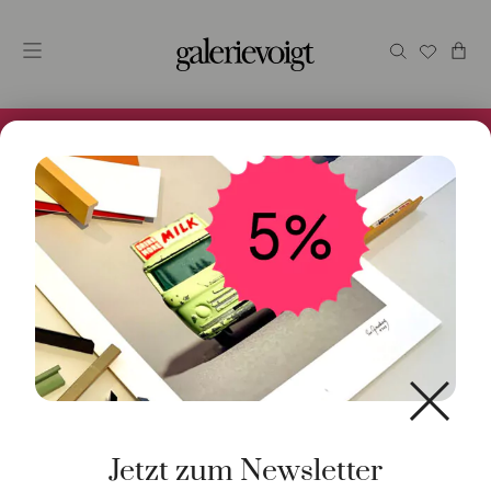
Alles im Online Store gibt es bei uns und ist sofort
Versandfertig! 5% Bei Newsletteranmeldung.
Start
/
Kunst
/
Originalgrafik
/ Osterhase blau, klein
Jetzt zum Newsletter