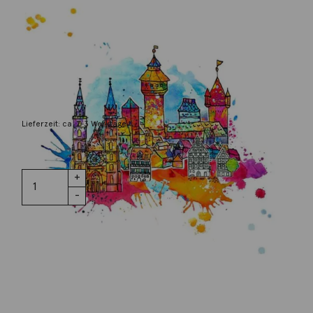
Osten, Birgit
Blaue Nacht, St.Lorenz
79,00
€
Lieferzeit: ca. 2-3 Werktage
3 vorrätig
Blaue Nacht,
IN DEN WARENKORB
St.Lorenz
Menge
Wunschliste
Zur Wunschliste hinzufügen
Wie funktioniert die Wunschliste?