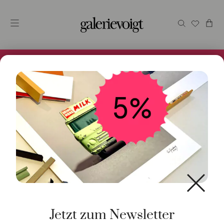
Alles im Online Store gibt es bei uns und ist sofort
Versandfertig! 5% Bei Newsletteranmeldung.
Start
/
Kunst
/
Geschenke / Artshop
/ Blaue Nacht,
St.Lorenz
Jetzt zum Newsletter