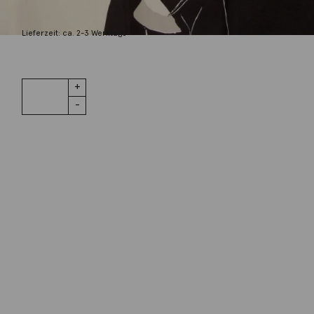
190,00
€
Lieferzeit: ca. 2-3 Werktage
1 vorrätig
Seidentuch
IN DEN WARENKORB
Menge
Wunschliste
Zur Wunschliste hinzufügen
Wie funktioniert die Wunschliste?
Artikelnummer:
k-11281
Kategorie:
Geschenke / Artshop
Beschreibung