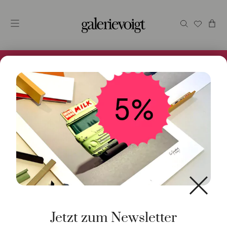
Alles im Online Store gibt es bei uns und ist sofort
Versandfertig! 5% Bei Newsletteranmeldung.
Start
/
Kunst
/
Geschenke / Artshop
/ Seidentuch
Jetzt zum Newsletter