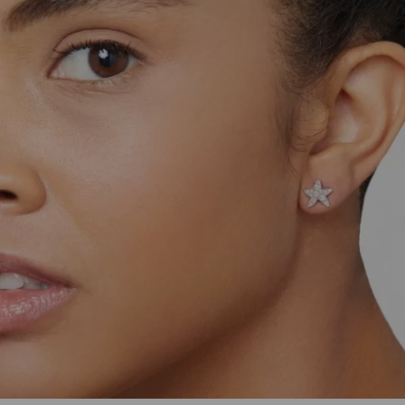
Artikelnummer:
DHB9001_STARS_DB0OB
Kategorie:
Ohrschmuck
Beschreibung
Einzelner Ohrstecker Stern aus 18K Weißgold
rhodiniert mit 0,16ct weißen Brillanten.
Eigenschaften
Versand und Lieferung