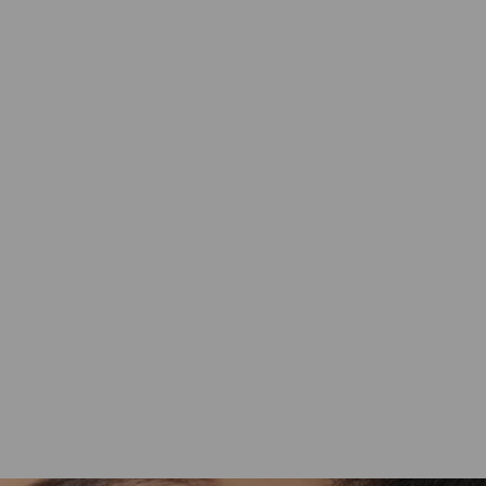
Dodo
EINZ. Ohrstecker Stern 18K WG
720,00
€
Nicht vorrätig