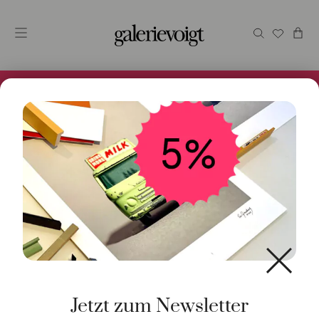
Alles im Online Store gibt es bei uns und ist sofort
Versandfertig! 5% Bei Newsletteranmeldung.
Start
/
Schmuck
/
Ohrschmuck
/ EINZ. Ohrstecker
Stern 18K WG
Jetzt zum Newsletter