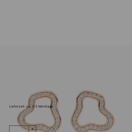
Bron
Ohrschmuck Einhänger Joy Cloud 18K
Roségold
3.750,00
€
Lieferzeit: ca. 2-3 Werktage
1 vorrätig
Ohrschmuck