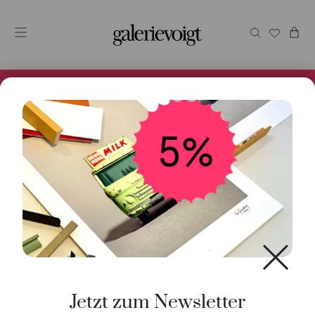
Alles im Online Store gibt es bei uns und ist sofort
Versandfertig! 5% Bei Newsletteranmeldung.
Start
/
Schmuck
/
Ohrschmuck
/ Ohrschmuck Einhänger
Joy Cloud 18K Roségold
Jetzt zum Newsletter