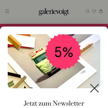
Alles im Online Store gibt es bei uns und ist sofort
Versandfertig! 5% Bei Newsletteranmeldung.
Start
/
Schmuck
/
Ohrschmuck
/ Ohrringe Paradise
Topas 18K Gelbgold
Jetzt zum Newsletter