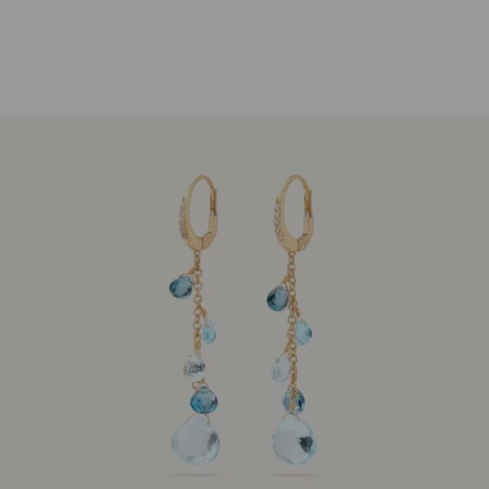
Ohrringe Paradise Topas 18K Gelbgold
1.730,00
€
Nicht vorrätig
Artikelnummer:
OB1743MB_TP01
Kategorie:
Ohrschmuck
Beschreibung
Ohrringe Paradise 18K Gelbgold mit Sky Topas, London
Topas und weißen Diamanten.
Dieser Hängeohrring aus Gelbgold mit 18 Karat ist mit
Topasen in verschiedenen Blaunuancen in
charakteristischem Herzschliff geschmückt. Ein
zartes Diamantpavé veredelt die Vorderseite des
Verschlusses. Die Gesamtlänge des Ohrrings ist 5cm.