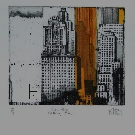
Becker, Stefan
New York Battery Place
180,00
€
Lieferzeit: ca. 2-3 Werktage
1 vorrätig
New York
IN DEN WARENKORB
Battery
Place Menge
Wunschliste
Zur Wunschliste hinzufügen