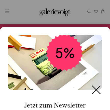
Alles im Online Store gibt es bei uns und ist sofort
Versandfertig! 5% Bei Newsletteranmeldung.
Start
/
Kunst
/
Originalgrafik
/ New York Battery Place
Jetzt zum Newsletter