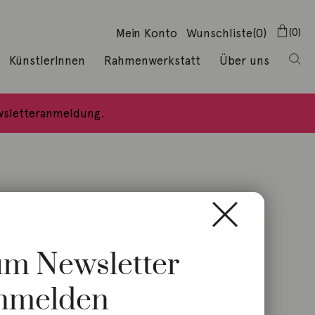
Mein Konto
Wunschliste
(0)
0
KünstlerInnen
Rahmenwerkstatt
Über uns
ewsletteranmeldung.
zum Newsletter
nmelden