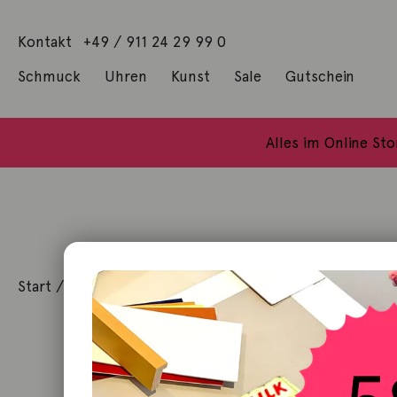
Kontakt
+49 / 911 24 29 99 0
Schmuck
Uhren
Kunst
Sale
Gutschein
Anhänger mit Diamanten
Geschenke / Artshop
Alle Küns
Baumgärtel, Thoma
Gill, James Francis
Alles im Online St
Start
/
Kunst
/
Originalgrafik
/ Nürnberg vom Weinstad