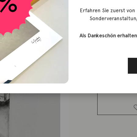
Becker, Stefan
Erfahren Sie zuerst von
Nürnberg 
Sonderveranstaltun
Als Dankeschön erhalten
150,00
€
Lieferzeit: ca. 2-3 We
1 vorrätig
Nürnberg
vom
Weinstadel
Menge