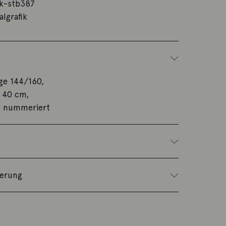
k-stb387
algrafik
ge 144/160,
x 40 cm,
d nummeriert
ferung