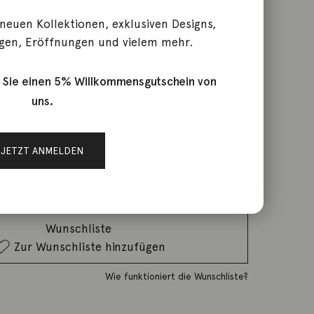
 neuen Kollektionen, exklusiven Designs,
vom Weinstadel
gen, Eröffnungen und vielem mehr.
 Sie einen 5% Willkommensgutschein von
uns.
rktage
JETZT ANMELDEN
IN DEN WARENKORB
Wunschliste
Zur Wunschliste hinzufügen
Wie funktioniert die Wunschliste?