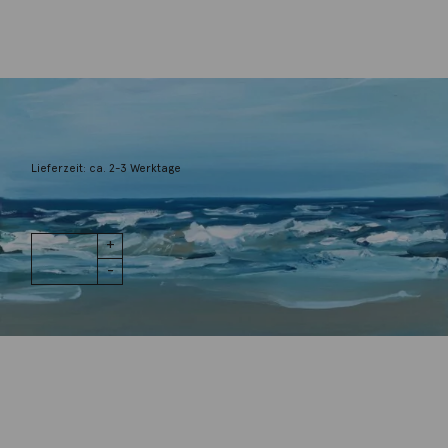
Schemmann, Jörg
Meer
1.200,00
€
Lieferzeit: ca. 2-3 Werktage
1 vorrätig
Meer Menge
IN DEN WARENKORB
Wunschliste
Zur Wunschliste hinzufügen
Wie funktioniert die Wunschliste?