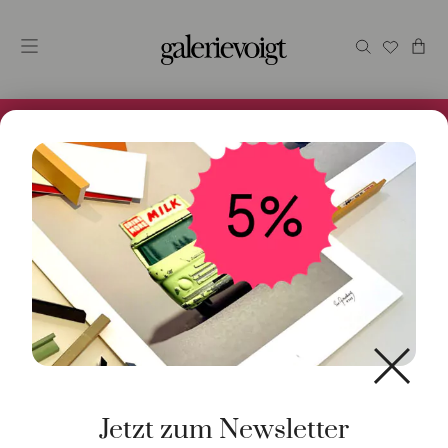
Alles im Online Store gibt es bei uns und ist sofort
Versandfertig! 5% Bei Newsletteranmeldung.
Start
/
Kunst
/
Malerei / Unikat
/ Meer
Jetzt zum Newsletter