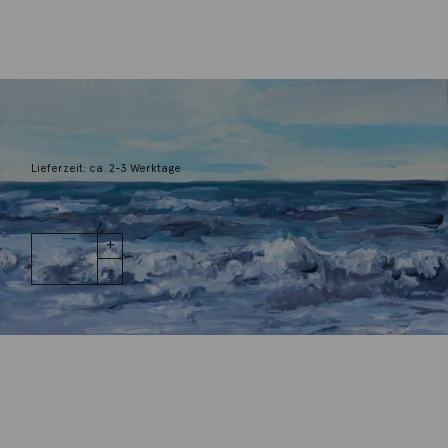
Schemmann, Jörg
Meer
1.200,00
€
Lieferzeit: ca. 2-3 Werktage
1 vorrätig
Meer Menge
IN DEN WARENKORB
Wunschliste
Zur Wunschliste hinzufügen
Wie funktioniert die Wunschliste?