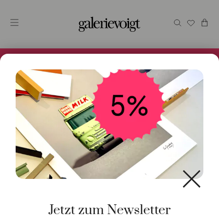
Alles im Online Store gibt es bei uns und ist sofort
Versandfertig! 5% Bei Newsletteranmeldung.
Start
/
Kunst
/
Malerei / Unikat
/ Meer
Jetzt zum Newsletter