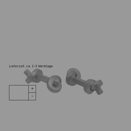
Oliver Schmidt
Manschettenknöpfe Knoten 925 Silber
500,00
€
Lieferzeit: ca. 2-3 Werktage
1 vorrätig
Manschettenknöpfe
IN DEN WARENKORB
Knoten 925
Silber
Menge
Wunschliste
Zur Wunschliste hinzufügen