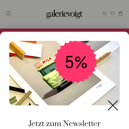
Alles im Online Store gibt es bei uns und ist sofort
Versandfertig! 5% Bei Newsletteranmeldung.
Start
/
Schmuck
/
Manschettenknöpfe
/ Manschettenknöp
Knoten 925 Silber
Jetzt zum Newsletter