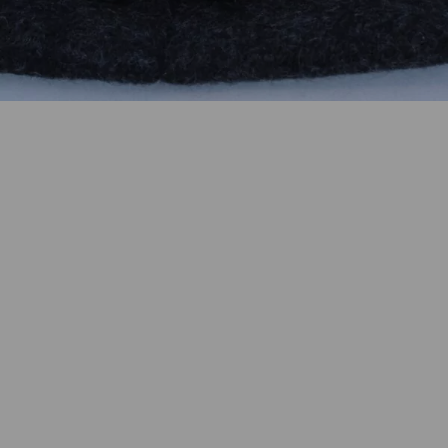
Wie funktioniert die Wunschliste?
Artikelnummer:
09/20055
Kategorie:
Manschettenknöpfe
Beschreibung
Manschettenknöpfe Knoten 13mm aus 925 Silber.
Eigenschaften
Versand und Lieferung