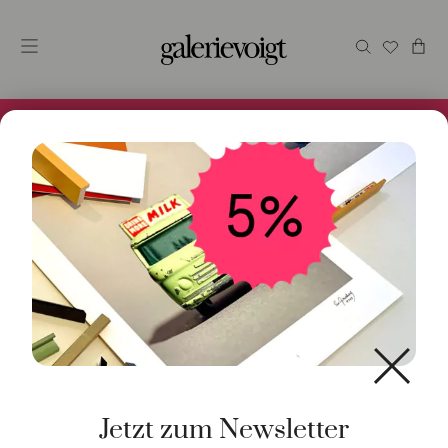
Alles im Online Store gibt es bei uns und ist sofort
Versandfertig! 5% Bei Newsletteranmeldung.
Start
/
Schmuck
/
Manschettenknöpfe
/ Manschettenknöp
Sterlingsilber
Jetzt zum Newsletter