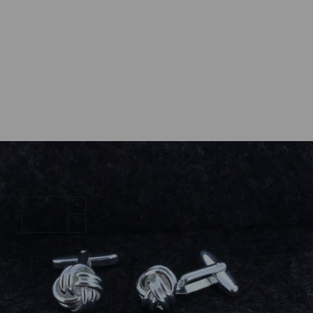
Emil Brenk
Manschettenknöpfe Sterlingsilber
219,00
€
Lieferzeit: ca. 2-3 Werktage
1 vorrätig
Manschettenknöpfe
IN DEN WARENKORB
Sterlingsilber
Menge
Wunschliste
Zur Wunschliste hinzufügen