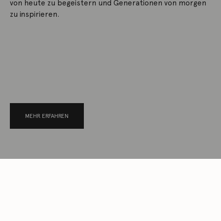
von heute zu begeistern und Generationen von morgen
zu inspirieren.
MEHR ERFAHREN