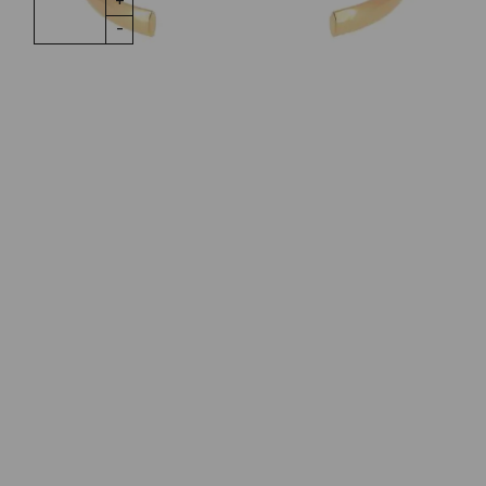
IN DEN WARENKORB
Navette 925
Silber
Rotgolg
plattiert
Wunschliste
Menge
Zur Wunschliste hinzufügen
Wie funktioniert die Wunschliste?
Artikelnummer:
020370.MLgpl.rot
Kategorie:
Armschmuck
Beschreibung
Armspange Navette ist massiv aus 925 Sterlingsilber
Rotgold plattiert, poliert.
Die Armspange hat eine Breite von 6,4 mm, eine
Stärke von 3,2 mm. Der Innendurchmesser ist 50 x