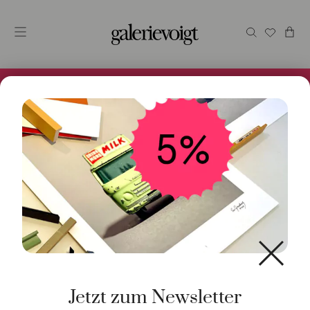
Alles im Online Store gibt es bei uns und ist sofort
Versandfertig! 5% Bei Newsletteranmeldung.
Start
/
Schmuck
/
Armschmuck
/ Armspange Navette
925 Silber Rotgolg plattiert
Jetzt zum Newsletter