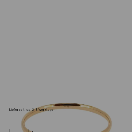
Emil Brenk
Armspange Navette 925 Silber Rotgolg
plattiert
645,00
€
Lieferzeit: ca. 2-3 Werktage
1 vorrätig
Armspange