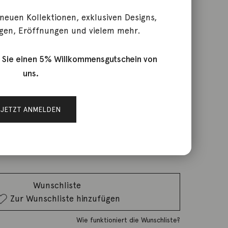
 neuen Kollektionen, exklusiven Designs,
gen, Eröffnungen und vielem mehr.
 Catch 18K Gold
 Sie einen 5% Willkommensgutschein von
uns.
rktage
JETZT ANMELDEN
IN DEN WARENKORB
Wunschliste
Zur Wunschliste hinzufügen
Wie funktioniert die Wunschliste?