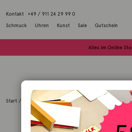
Kontakt
+49 / 911 24 29 99 0
Schmuck
Uhren
Kunst
Sale
Gutschein
Anhänger mit Diamanten
Geschenke / Artshop
Alle Küns
Baumgärtel, Thoma
Gill, James Francis
Alles im Online St
Start
/
Schmuck
/
Ohrschmuck
/ Einhänger Catch 18K