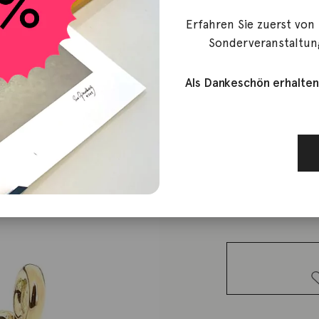
Erfahren Sie zuerst von
Bron
Sonderveranstaltun
Einhänger
Als Dankeschön erhalten
3.000,00
€
Lieferzeit: ca. 2-3 We
1 vorrätig
Einhänger
Catch 18K
Gold Menge