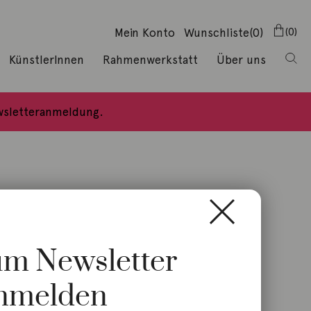
Mein Konto
Wunschliste
(0)
0
KünstlerInnen
Rahmenwerkstatt
Über uns
ewsletteranmeldung.
zum Newsletter
nmelden