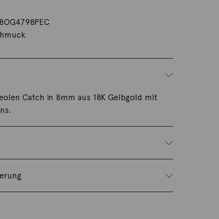
8OG4798PEC
chmuck
reolen Catch in 8mm aus 18K Gelbgold mit
ns.
ferung