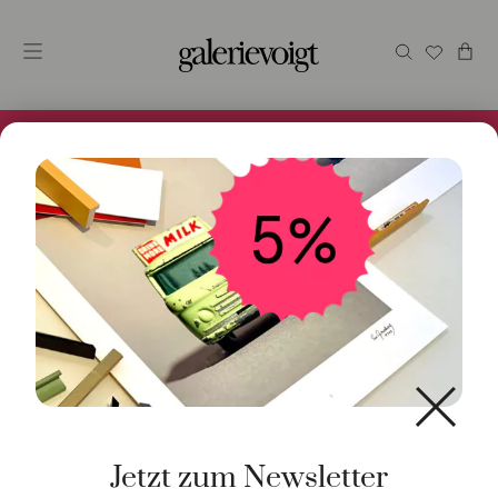
Alles im Online Store gibt es bei uns und ist sofort
Versandfertig! 5% Bei Newsletteranmeldung.
Start
/
Kunst
/
Objekt / Skulptur
/ Dürer-Hase, gelb
Jetzt zum Newsletter