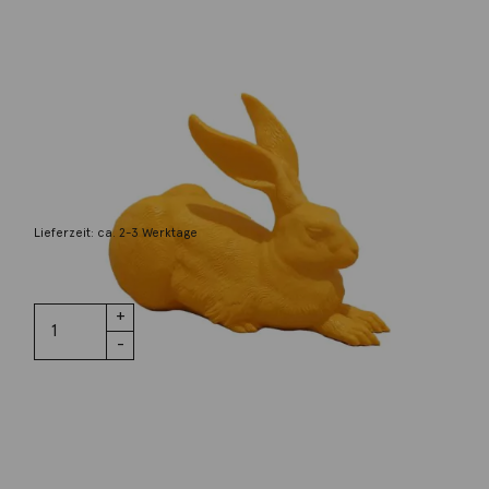
Hörl, Ottmar
Dürer-Hase, gelb
70,00
€
Lieferzeit: ca. 2-3 Werktage
4 vorrätig
Dürer-Hase,
IN DEN WARENKORB
gelb Menge
Wunschliste
Zur Wunschliste hinzufügen